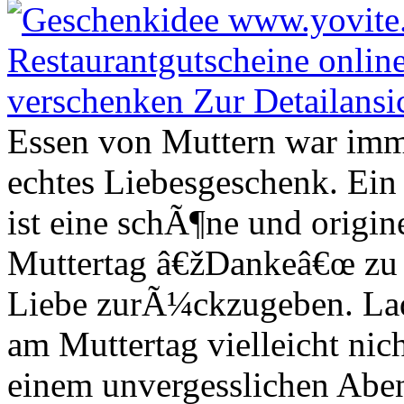
Essen von Muttern war imm
echtes Liebesgeschenk. Ein
ist eine schÃ¶ne und origi
Muttertag â€žDankeâ€œ zu s
Liebe zurÃ¼ckzugeben. Lade
am Muttertag vielleicht nic
einem unvergesslichen Aben