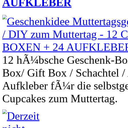
AUFKLEBER
12 hÃ¼bsche Geschenk-Boxe
Box/ Gift Box / Schachtel
Aufkleber fÃ¼r die selbstg
Cupcakes zum Muttertag.