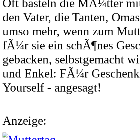
Oft basteln die MÃ¼tter m
den Vater, die Tanten, Omas
umso mehr, wenn zum Mutte
fÃ¼r sie ein schÃ¶nes Gesc
gebacken, selbstgemacht wir
und Enkel: FÃ¼r Geschenke
Yourself - angesagt!
Anzeige: