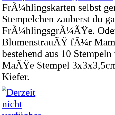
FrÃ¼hlingskarten selbst ge
Stempelchen zauberst du g
FrÃ¼hlingsgrÃ¼ÃŸe. Oder 
BlumenstrauÃŸ fÃ¼r Mami 
bestehend aus 10 Stempeln 
MaÃŸe Stempel 3x3x3,5cm.
Kiefer.