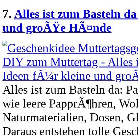
7.
Alles ist zum Basteln d
und groÃŸe HÃ¤nde
Alles ist zum Basteln da: P
wie leere PapprÃ¶hren, Woll
Naturmaterialien, Dosen, G
Daraus entstehen tolle Ges