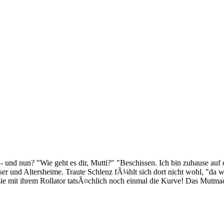
- und nun? "Wie geht es dir, Mutti?" "Beschissen. Ich bin zuhause au
 und Altersheime. Traute Schlenz fÃ¼hlt sich dort nicht wohl, "da woh
t sie mit ihrem Rollator tatsÃ¤chlich noch einmal die Kurve! Das Mu