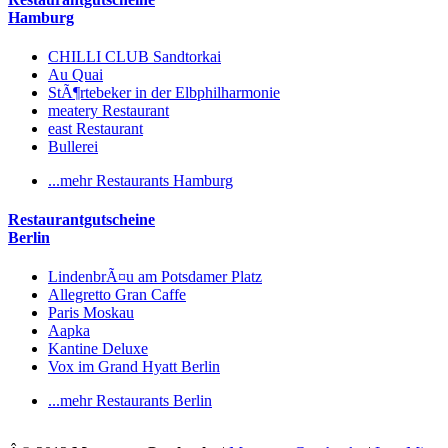
Hamburg
CHILLI CLUB Sandtorkai
Au Quai
StÃ¶rtebeker in der Elbphilharmonie
meatery Restaurant
east Restaurant
Bullerei
...mehr Restaurants Hamburg
Restaurantgutscheine
Berlin
LindenbrÃ¤u am Potsdamer Platz
Allegretto Gran Caffe
Paris Moskau
Aapka
Kantine Deluxe
Vox im Grand Hyatt Berlin
...mehr Restaurants Berlin