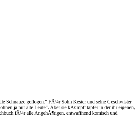
f die Schnauze geflogen." FÃ¼r Sohn Kester und seine Geschwister
nen ja nur alte Leute". Aber sie kÃ¤mpft tapfer in der ihr eigenen,
tmachbuch fÃ¼r alle AngehÃ¶rigen, entwaffnend komisch und