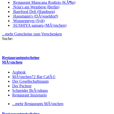
Restaurant Maracana Rodizio (KÃ¶ln)
Nola's am Weinberg (Berlin)
Barefood Deli (Hamburg)
Hausmann's (DÃ¼sseldorf)
Wonnemeyer (Sylt)
SUSHIYA sansaro (MÃ¼nchen)
...mehr Gutscheine zum Verschenken
Suche:
Restaurantgutscheine
MÃ¼nchen
Arabesk
MÃ¼nchen72 Bar CafÃ©
Der Gesellschaftsraum
Der Pschorr
Schneider BrÃ¤uhaus
Restaurant Inszenario
...mehr Restaurants MÃ¼nchen
Restaurantgutscheine