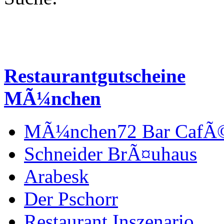
Restaurantgutscheine
MÃ¼nchen
MÃ¼nchen72 Bar CafÃ
Schneider BrÃ¤uhaus
Arabesk
Der Pschorr
Restaurant Inszenario